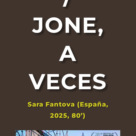
JONE,
A
VECES
Sara Fantova (España,
2025, 80’)