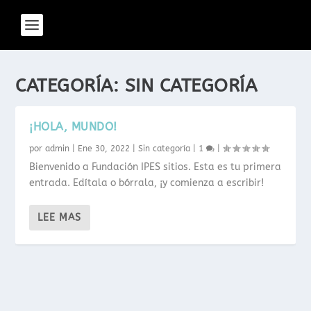
CATEGORÍA:
SIN CATEGORÍA
¡HOLA, MUNDO!
por
admin
|
Ene 30, 2022
|
Sin categoría
|
1
|
Bienvenido a Fundación IPES sitios. Esta es tu primera
entrada. Edítala o bórrala, ¡y comienza a escribir!
LEE MAS