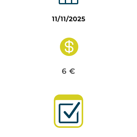
11/11/2025

6 €
Z