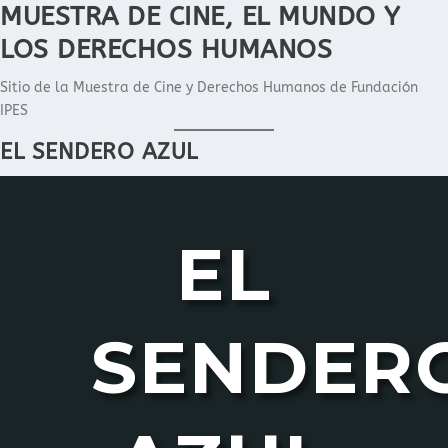
MUESTRA DE CINE, EL MUNDO Y
S
a
LOS DERECHOS HUMANOS
l
t
Sitio de la Muestra de Cine y Derechos Humanos de Fundación
a
IPES
r
EL SENDERO AZUL
a
l
c
o
EL
n
t
e
n
SENDER
i
d
o